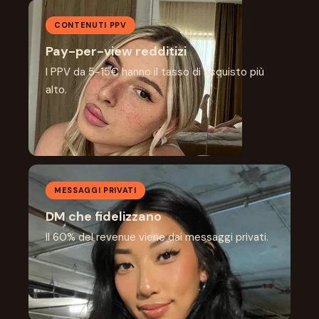
CONTENUTI PPV
Pay-per-view redditizi
I PPV da 5-15€ hanno il tasso di acquisto più
alto.
MESSAGGI PRIVATI
DM che fidelizzano
Il 60% del revenue viene dai messaggi privati.