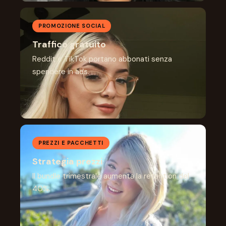
PROMOZIONE SOCIAL
Traffico gratuito
Reddit e TikTok portano abbonati senza
spendere in ads.
PREZZI E PACCHETTI
Strategia prezzi
Il bundle trimestrale aumenta la retention del
40%.