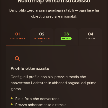
Roadmap verso il successo
Dal profilo zero ai primi guadagni stabili — ogni fase ha
obiettivi precisi e misurabili.
01
02
03
04
SETTIMANA 1
SETTIMANE 2-
MESE 2
MESE 3+
4
Profilo ottimizzato
Configuri il profilo con bio, prezzi e media che
convertono i visitatori in abbonati paganti dal primo
giorno.
Bio e foto che convertono
Prezzo abbonamento ottimale