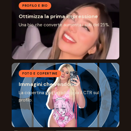
PROFILO E BIO
Ottimizza la prima impressione
Una bio che converte aumenta i sub del 25%.
FOTO E COPERTINE
Immagini che vendono
La copertina giusta raddoppia il CTR sul
profilo.