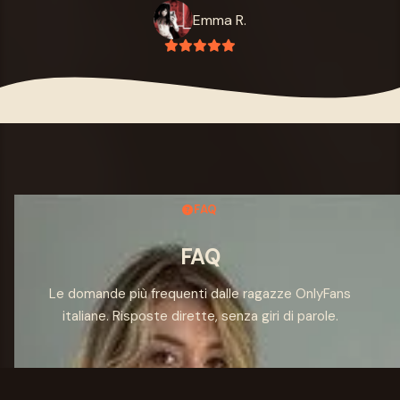
Emma R.
FAQ
FAQ
Le domande più frequenti dalle ragazze OnlyFans
italiane. Risposte dirette, senza giri di parole.