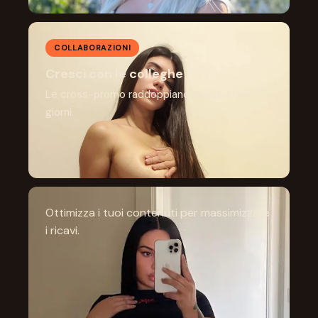
COLLABORAZIONI
Cresci con le colleghe
Le cross-promo raddoppiano la visibilità in 7
giorni.
Ottimizza i tuoi contenuti per massimizzare
i ricavi.