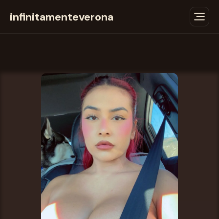
infinitamenteverona
Sul gioco
Come giocare
Scarica
Consigli